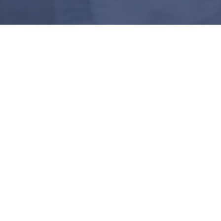
SALI BAY RESORT
Indirizzo:
Dusun Kalero, Desa Sali,
Kec. Bacan timur – Kab. Halmahera Selatan
Maluku Utara – Indonesia
Email:
info@salibayresort.com
Phone:
+62 812 4300 911
+62 821 9683 4905